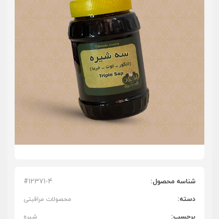
شناسه محصول:
#12371-4
دسته:
محصولات مراقبتی
برچسب:
شیره